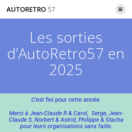
AUTORETRO
57
Les sorties
d’AutoRetro57 en
2025
C’est fini pour cette année.
Merci à Jean-Claude R & Carol, Serge, Jean-
Claude S, Norbert & Astrid, Philippe & Stacha
pour leurs organisations sans faille.