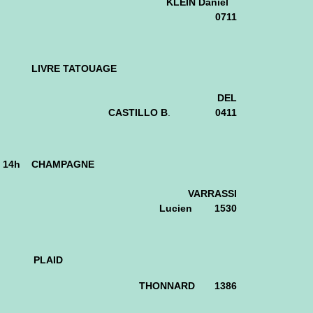
KLEIN Daniel
0711
LIVRE TATOUAGE
DEL
CASTILLO В
.
0411
14h CHAMPAGNE
V
ARRASSI
Lucien 1530
PLAID
THONNARD 1386