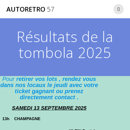
AUTORETRO
57
Résultats de la
tombola 2025
Pour
retirer vos lots , rendez vous
dans nos locaux le jeudi avec votre
ticket gagnant ou prenez
directement contact .
SAMEDI 13 SEPTEMBRE 2025
13h CHAMPAGNE