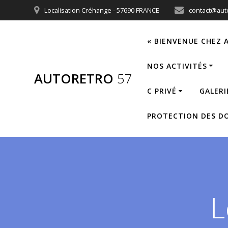
Passer
Localisation Créhange - 57690 FRANCE
contact@auto
au
contenu
« BIENVENUE CHEZ 
NOS ACTIVITÉS
AUTORETRO
57
C PRIVÉ
GALERI
PROTECTION DES D
L