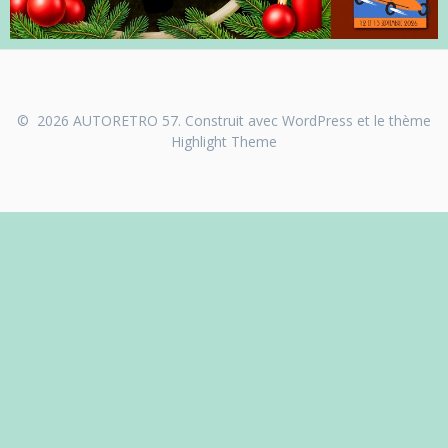
© 2026 AUTORETRO 57. Construit avec WordPress et le thème
Highlight Theme