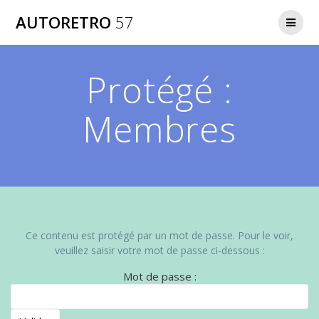
Passer
AUTORETRO
57
au
contenu
Protégé :
Membres
Ce contenu est protégé par un mot de passe. Pour le voir,
veuillez saisir votre mot de passe ci-dessous :
Mot de passe :