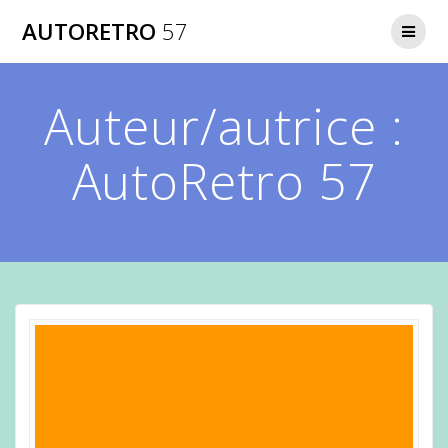
Passer
AUTORETRO
57
au
contenu
Auteur/autrice :
AutoRetro 57